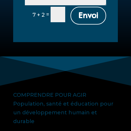
Envoi
=
7 + 2
COMPRENDRE POUR AGIR
Population, santé et éducation pour
un développement humain et
durable